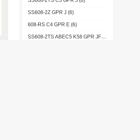
SS608-2TS C3 GPR J
(6)
SS608-2Z GPR J
(6)
608-RS C4 GPR E
(6)
SS608-2TS ABEC5 K58 GPR JF
(6)
SS608-2Z P4 GPR J
(6)
608-2RS GPR E
(6)
609-2ZF GPR E
(6)
SS623-2Z P5 GPR J
(9)
SS623-2TS GPR J
(9)
SS624-2Z GPR J
(7)
SS684-2Z P5 C10/15 GPR J
(8)
价格
SS688-2Z GPR TN9H
(7)