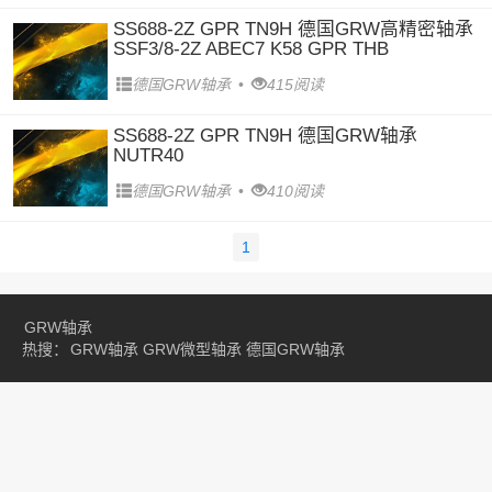
SS688-2Z GPR TN9H 德国GRW高精密轴承
SSF3/8-2Z ABEC7 K58 GPR THB
德国GRW轴承
•
415阅读
SS688-2Z GPR TN9H 德国GRW轴承
NUTR40
德国GRW轴承
•
410阅读
1
GRW轴承
热搜：
GRW轴承
GRW微型轴承
德国GRW轴承