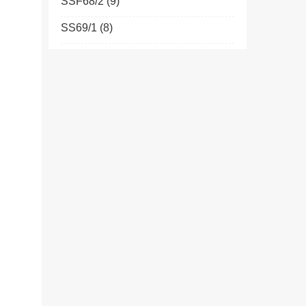
SSF68/2
(9)
SS69/1
(8)