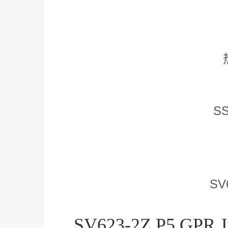
SS
SV
SV623-2Z P5 GPR