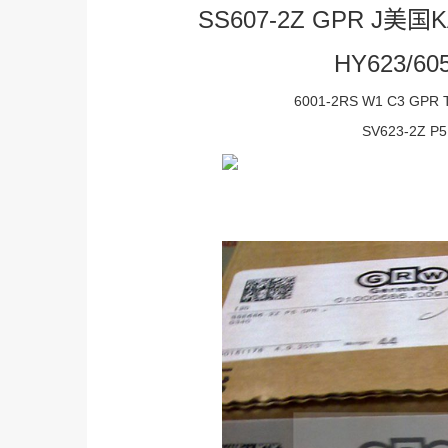
SS607-2Z GPR J美国
HY623/60
6001-2RS W1 C3 GP
SV623-2Z P