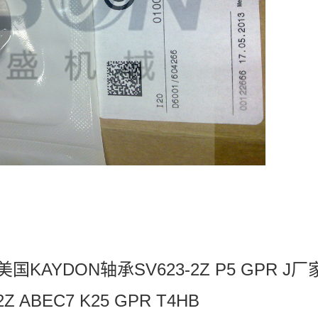
R J美国KAYDON轴承SV623-2Z P5 GPR J厂
2Z ABEC7 K25 GPR T4HB