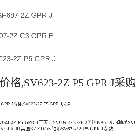
SF687-2Z GPR J
07-2Z C3 GPR E
623-2Z P5 GPR J
 J价格,SV623-2Z P5 GPR J采
5 GPR J价格,SV623-2Z P5 GPR J采购
V623-2Z P5 GPR J
厂家，SV609-2Z GPR J美国KAYDON轴承
SV
 P5 GPR JH美国KAYDON轴承
SV623-2Z P5 GPR J
参数