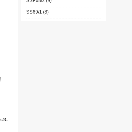
SSF68/2
(9)
SS69/1
(8)
购
623-