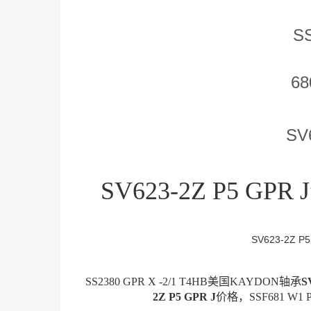
S
68
SV
SV623-2Z P5 GPR
SV623-2Z P
SS2380 GPR X -2/1 T4HB美国KAYDON轴承
S
2Z P5 GPR J
价格，SSF681 W1