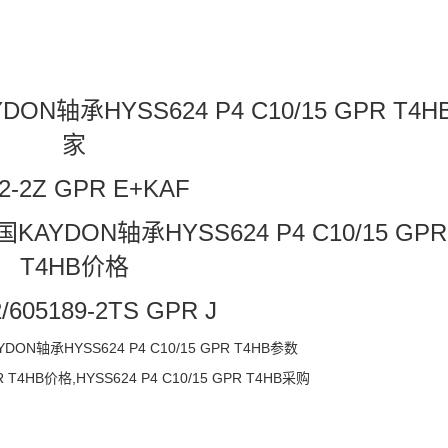
AYDON轴承HYSS624 P4 C10/15 GPR T4
家
2-2Z GPR E+KAF
J美国KAYDON轴承HYSS624 P4 C10/15 GPR
T4HB价格
/605189-2TS GPR J
YDON轴承HYSS624 P4 C10/15 GPR T4HB参数
PR T4HB价格,HYSS624 P4 C10/15 GPR T4HB采购