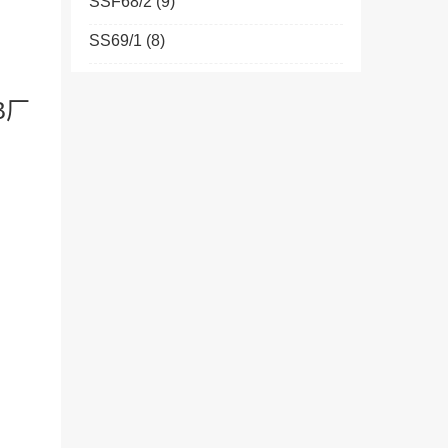
SSF68/2
(9)
SS69/1
(8)
HB厂