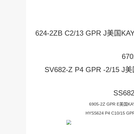
624-2ZB C2/13 GPR J美国K
670
SV682-Z P4 GPR -2/15 
SS682
6905-2Z GPR E美国KA
HYSS624 P4 C10/15 G